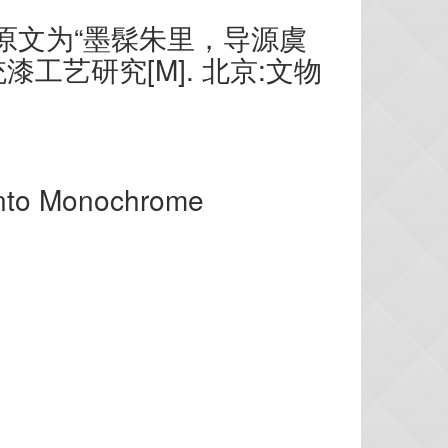
原文为“墨髹朱里，导源虞
工艺研究[M]. 北京:文物
y into Monochrome