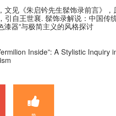
里”，文见《朱启钤先生髹饰录前言》，
引自王世襄. 髹饰录解说：中国传统漆
—“一色漆器”与极简主义的风格探讨
rmilion Inside”: A Stylistic Inquir
ism
赞