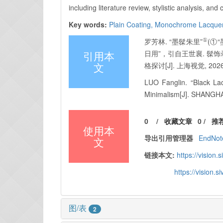
including literature review, stylistic analysis, and
Key words:
Plain Coating,
Monochrome Lacque
①
罗芳林. “墨髹朱里”
(①
引用本
日用”，引自王世襄. 髹饰录
文
格探讨[J]. 上海视觉, 2026, 
LUO Fanglin. “Black Lac
Minimalism[J]. SHANGHAI
0
/
收藏文章
0
/
推
使用本
导出引用管理器
EndNot
文
链接本文:
https://vision.
https://vision.
图/表
2