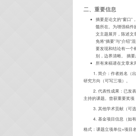
二、重要信息
摘要是论文的
“
窗口
”
髓所在。为增强稿件
文主题展开，陈述文
免将
“
摘要
”
与
“
介绍
”
混
要发现和结论有一个
别，边界清晰。 摘
所有来稿请在文章末
1.
简介：作者姓名（
研究方向（可写三项）。
2.
代表性成果：已发
主持的课题。曾获重要奖项
3.
其他学术贡献（可
4.
基金项目信息（如
格式：课题立项单位
+
项目