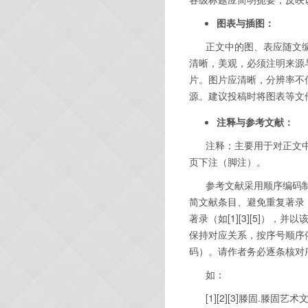
图表与插图：
正文中的图、表应随文编
清晰，美观，
必须
注明来源
片。图片应清晰，分辨率不
源
。建议投稿时将图表等文
注释与参考文
献：
注释：主要用于对正文中
页下注（脚注）。
参考文献采用顺序编码制
简文献条目、避免重复著录
著录（如
[1][3][5]
），并以
保持对应关系，按序号顺序
码）。请作者务必逐条核对
如：
[1][2][3]
滕固
.
滕固艺术