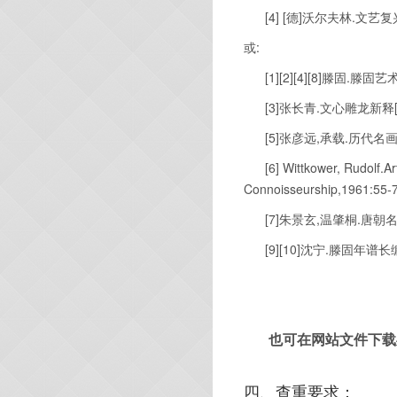
[4] [
德
]
沃尔夫林
.
文艺复
或
:
[1][2][4][8]
滕固
.
滕固艺
[3]
张长青
.
文心雕龙新释
[5]
张彦远
,
承载
.
历代名
[6] Wittkower, Rudolf.Art
Connoisseurship,1961:55-
[7]
朱景玄
,
温肇桐
.
唐朝
[9][10]
沈宁
.
滕固年谱长
也可在网站文件下载
四、
查重要求：