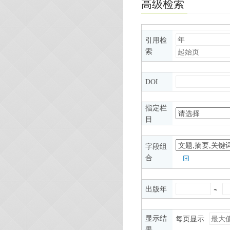
高级检索
引用检
索
DOI
指定栏
目
字段组
合
出版年
~
显示结
每页显示
果