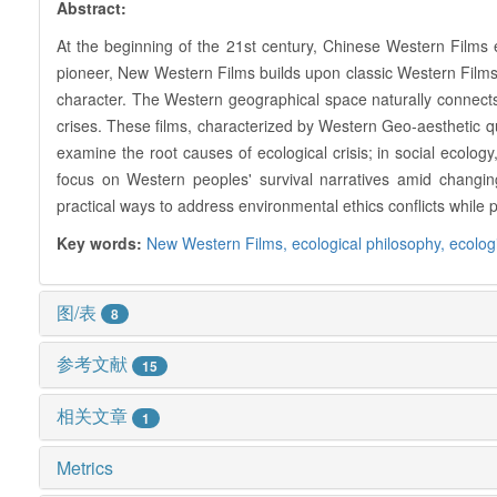
Abstract:
At the beginning of the 21st century, Chinese Western Films e
pioneer, New Western Films builds upon classic Western Films' 
character. The Western geographical space naturally connects
crises. These films, characterized by Western Geo-aesthetic q
examine the root causes of ecological crisis; in social ecolo
focus on Western peoples' survival narratives amid changing 
practical ways to address environmental ethics conflicts while p
Key words:
New Western Films,
ecological philosophy,
ecolog
图/表
8
参考文献
15
相关文章
1
Metrics