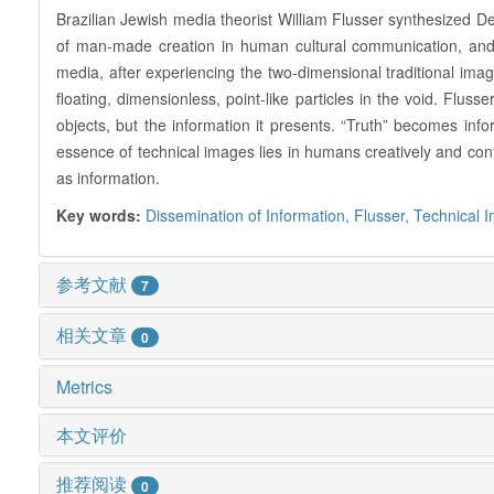
Brazilian Jewish media theorist William Flusser synthesized Dem
of man-made creation in human cultural communication, and
media, after experiencing the two-dimensional traditional ima
floating, dimensionless, point-like particles in the void. Flu
objects, but the information it presents. “Truth” becomes in
essence of technical images lies in humans creatively and conti
as information.
Key words:
Dissemination of Information,
Flusser,
Technical 
参考文献
7
相关文章
0
Metrics
本文评价
推荐阅读
0