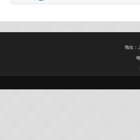
地址：上
电