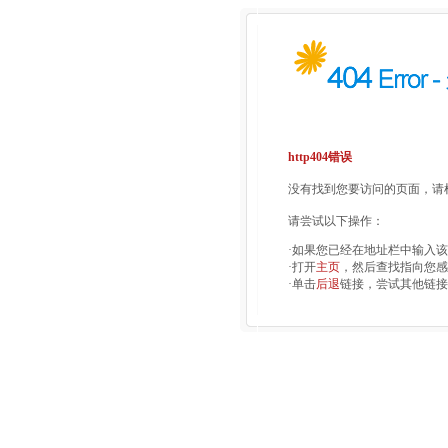
http404错误
没有找到您要访问的页面，请检
请尝试以下操作：
·如果您已经在地址栏中输入
·打开
主页
，然后查找指向您感
·单击
后退
链接，尝试其他链接