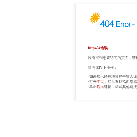
http404错误
没有找到您要访问的页面，请检
请尝试以下操作：
·如果您已经在地址栏中输入
·打开
主页
，然后查找指向您感
·单击
后退
链接，尝试其他链接