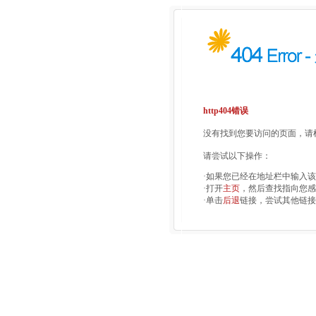
http404错误
没有找到您要访问的页面，请检
请尝试以下操作：
·如果您已经在地址栏中输入
·打开
主页
，然后查找指向您感
·单击
后退
链接，尝试其他链接