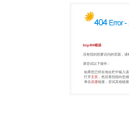
http404错误
没有找到您要访问的页面，请检
请尝试以下操作：
·如果您已经在地址栏中输入
·打开
主页
，然后查找指向您感
·单击
后退
链接，尝试其他链接